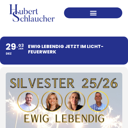
Was ich dir anbiete
Finanzielle Wertschätzung
29
03
EWIG LEBENDIG JETZT IM LICHT-
JAN
FEUERWERK
DEZ