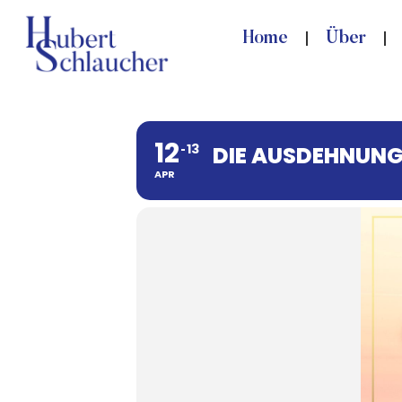
Home
Über
12
13
DIE AUSDEHNUNG
APR