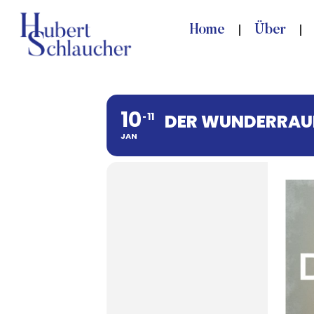
Home
Über
10
11
DER WUNDERRA
JAN